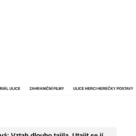
RIÁL ULICE
ZAHRANIČNÍ FILMY
ULICE HERCI HEREČKY POSTAVY
: Vztah dlouho tajila. Utajit se jí