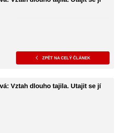
Evu Podzimkovou možná znáte pod jejím dívčím
jménem Eva Josefíková. Zazářila například v
seriálu Sedm schodů k moci, zahrála si také v
seriálech Modrý kód, Slunečná nebo Einstein –
případy nesnesitelného génia. V Národním
divadle ztvárnila roli Barunky v inscenaci
Babička. S kým Eva žije?
ZPĚT NA CELÝ ČLÁNEK