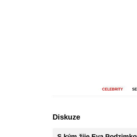
CELEBRITY
SE
Kinotip2.cz
Celebrity
Diskuze
S kým žije Eva Podzimková